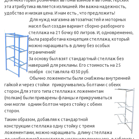
эта атрибутика является излишней. Им важна надежность,
удобство и низкая цена. И нам есть , что предложить!
Для нужд магазина автозапчастей и моторных
масел был создан вариант сборно-разборного
стеллажа на 21 бочку 60 литров. И, одновременно,
была разработана концепция стеллажа, который
можно наращивать в длину без особых
ограничений!
За основу был взят стандартный стеллаж без
наверший для рекламы. Его стоимость на 25
ноября составляла 4350 руб.
Обычно ложементы были снабжены внутренней
гайкой и через стойки прикручивались болтами с обеих
сторон.
Для этого типа стеллажа к ложементам
(полкам) были приварены фланцы и прикручиваться
они могли одним болтом через стойку с обеих
сторон.
Таким образом, добавляя к стандартной
конструкции стеллажа одну стойку с тремя
ложементами, можно наращивать длину стеллажа
до необходимой вместительности или помещаясь в габариты