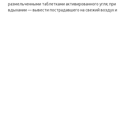
размельченными таблетками активированного угля; при
вдыхании — вывести пострадавшего на свежий воздух и
прополоскать рот водой; при необходимости обратиться
к врачу.
Сведения о государственной регистрации на территории
Таможенного союза: RU 77.99.88.002.E.007411.07.15 от
07.07.2015г.
Характеристики
Отзывы
Донкомпорт
doncomport@cathodic.su
+79185546530