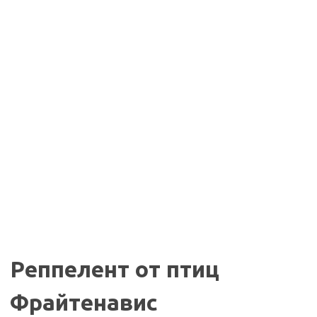
Реппелент от птиц
Фрайтенавис