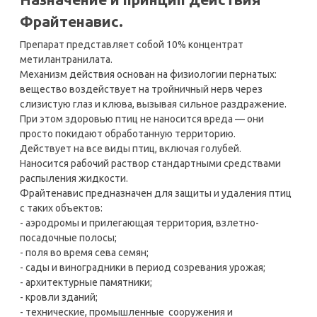
Фрайтенавис.
Препарат представляет собой 10% концентрат
м
етилантранилата.
Механизм действия основан на физиологии пернатых:
вещество воздействует на тройничный нерв через
слизистую глаз и клюва, вызывая сильное раздражение.
При этом здоровью птиц не наносится вреда — они
просто покидают обработанную территорию.
Действует на все виды птиц, включая голубей.
Наносится рабочий раствор стандартными средствами
распыления жидкости.
Фрайтенавис предназначен для защиты и удаления птиц
с таких объектов:
- аэродромы и прилегающая территория, взлетно-
посадочные полосы;
- поля во время сева семян;
- сады и виноградники в период созревания урожая;
- архитектурные памятники;
- кровли зданий;
- технические, промышленные сооружения и