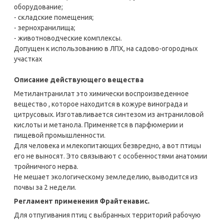
оборудование;
- складские помещения;
- зернохранилища;
- животноводческие комплексы.
Допущен к использованию в ЛПХ, на садово-огородных
участках
Описание действующего вещества
Метилантранилат это химически воспроизведенное
вещество , которое находится в кожуре винограда и
цитрусовых. Изготавливается синтезом из антраниловой
кислоты и метанола. Применяется в парфюмерии и
пищевой промышленности.
Для человека и млекопитающих безвредно, а вот птицы
его не выносят. Это связывают с особенностями анатомии
тройничного нерва.
Не мешает экологическому земледелию, выводится из
почвы за 2 недели.
Регламент применения Фрайтенавис.
Для отпугивания птиц с выбранных территорий рабочую