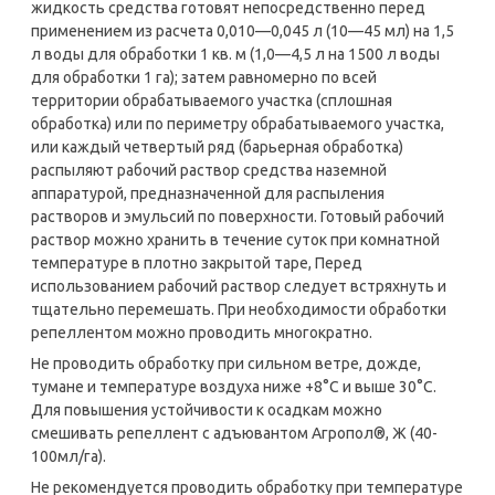
жидкость средства готовят непосредственно перед
применением из расчета 0,010—0,045 л (10—45 мл) на 1,5
л воды для обработки 1 кв. м (1,0—4,5 л на 1500 л воды
для обработки 1 га); затем равномерно по всей
территории обрабатываемого участка (сплошная
обработка) или по периметру обрабатываемого участка,
или каждый четвертый ряд (барьерная обработка)
распыляют рабочий раствор средства наземной
аппаратурой, предназначенной для распыления
растворов и эмульсий по поверхности. Готовый рабочий
раствор можно хранить в течение суток при комнатной
температуре в плотно закрытой таре, Перед
использованием рабочий раствор следует встряхнуть и
тщательно перемешать. При необходимости обработки
репеллентом можно проводить многократно.
Не проводить обработку при сильном ветре, дожде,
тумане и температуре воздуха ниже +8°С и выше 30°С.
Для повышения устойчивости к осадкам можно
смешивать репеллент с адъювантом Агропол®, Ж (40-
100мл/га).
Не рекомендуется проводить обработку при температуре