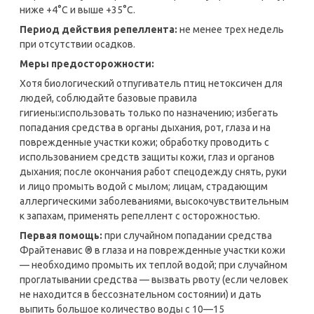
ниже +4°С и выше +35°С.
Период действия репеллента:
не менее трех недель
при отсутствии осадков.
Меры предосторожности:
Хотя
биологический отпугиватель птиц
нетоксичен для
людей, соблюдайте базовые правила
гигиены:
использовать только по назначению; избегать
попадания средства в органы дыхания, рот, глаза и на
поврежденные участки кожи; обработку проводить с
использованием средств защиты кожи, глаз и органов
дыхания; после окончания работ спецодежду снять, руки
и лицо промыть водой с мылом; лицам, страдающим
аллергическими заболеваниями, высокочувствительным
к запахам, применять репеллент с осторожностью.
Первая помощь:
при случайном попадании средства
Фрайтенавис ® в глаза и на поврежденные участки кожи
— необходимо промыть их теплой водой; при случайном
проглатывании средства — вызвать рвоту (если человек
не находится в бессознательном состоянии) и дать
выпить большое количество воды с 10—15